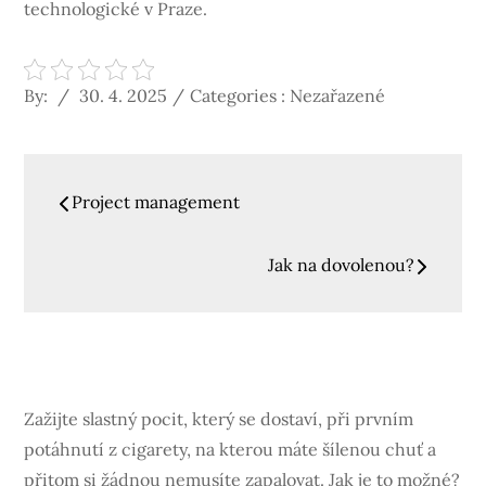
technologické v Praze.
Posted
Categories
By:
30. 4. 2025
Categories : Nezařazené
on
:
Navigace
Project management
pro
Jak na dovolenou?
příspěvek
Zažijte slastný pocit, který se dostaví, při prvním
potáhnutí z cigarety, na kterou máte šílenou chuť a
přitom si žádnou nemusíte zapalovat. Jak je to možné?