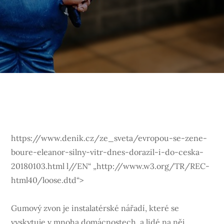
https://www.denik.cz/ze_sveta/evropou-se-zene-
boure-eleanor-silny-vitr-dnes-dorazil-i-do-ceska-
20180103.html l//EN“ „http://www.w3.org/TR/REC-
html40/loose.dtd“>
Gumový zvon je instalatérské nářadí, které se
vyskytuje v mnoha domácnostech, a lidé na něj