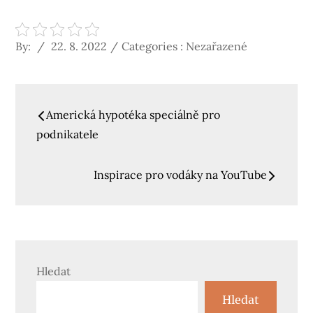
Posted
Categories
By:
22. 8. 2022
Categories : Nezařazené
on
:
Navigace
Americká hypotéka speciálně pro
pro
podnikatele
příspěvek
Inspirace pro vodáky na YouTube
Hledat
Hledat