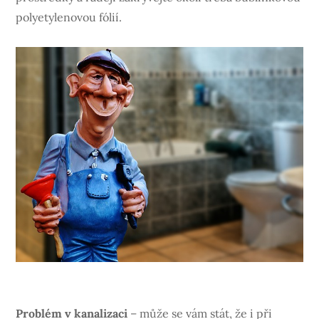
polyetylenovou fólií.
Problém v kanalizaci
– může se vám stát, že i při