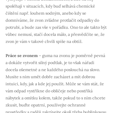
spoléhají v situacích, kdy buď selhává chemické
čištění např. louhem sodným, anebo kdy se
domníváme, že zvon zvládne protlačit odpadky do
potrubí, a bude zas vše v pořádku.
Ono to ale takto být
vůbec nemusí, stačí docela málo, a přesvědčíte se, že
zvon je vám v takové chvíli spíše na obtíž.
Práce se zvonem
– guma na zvonu je poměrně pevná
a dokáže vytvořit silný podtlak, je to však nářadí
docela ošemetné a ne každého poslouchá na slovo.
Musíte s ním umět dobře zacházet a mít dobrou
intuici, kdy, jak a kde jej použít. Může se vám stát, že
vám odpad vystříkne do obličeje nebo postříká
nábytek a omítku kolem, takže pokud to s ním chcete
zkusit, buďte opatrní, používejte ochranné
prostředky a raději zakrývejte okolí třeba bublinkovou