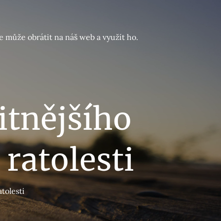
e může obrátit na náš web a využít ho.
itnějšího
 ratolesti
tolesti