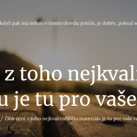
A když pak má někdo v tomto ohledu potíže, je dobře, pokud s
 z toho nejkval
 je tu pro vaše
Oblečení z toho nejkvalitnějšího materiálu je tu pro vaše ra