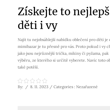
Získejte to nejlep
děti i vy
Najít tu nejobsáhlejší nabídku oblečení pro děti j
mimibazar je tu přesně pro vás. Proto pokud i vy c
jako jsou nejrůznější trička, mikiny či pyžama, p
výběru, ze kterého si určitě vyberete. Navíc toto o
také potěší.
Posted
Categories
By:
8. 11. 2023
Categories : Nezařazené
on
: