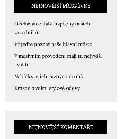
NEJNOVĚJŠÍ PŘÍSPĚVKY
Očekáváme další úspěchy našich
závodníků
Přijeďte poznat naše hlavní město
V masivním provedení mají tu nejvyšší
kvalitu
Nabídky jejich různých druhů
Krásné a velmi stylové oděvy
NEJNOVĚJŠÍ KOMENTÁŘE