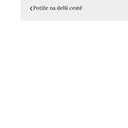
Navigace
Potíže na delší cestě
pro
příspěvek