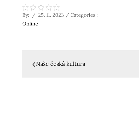
Posted
Categories
By:
25. 11. 2023
Categories :
on
:
Online
Navigace
Naše česká kultura
pro
příspěvek