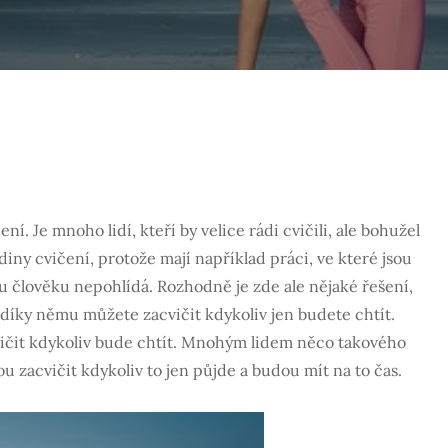
čení. Je mnoho lidí, kteří by velice rádi cvičili, ale bohužel
iny cvičení, protože mají například práci, ve které jsou
u člověku nepohlídá. Rozhodně je zde ale nějaké řešení,
i díky němu můžete zacvičit kdykoliv jen budete chtít.
vičit kdykoliv bude chtít. Mnohým lidem něco takového
u zacvičit kdykoliv to jen půjde a budou mít na to čas.