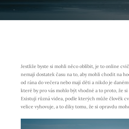
Jestliže byste si mohli něco oblíbit, je to online cvi
nemají dostatek času na to, aby mohli chodit na hod
od rána do večera nebo mají děti a nikdo je daném
které by pro vás mohlo být vhodné a to proto, že s
Existují různá videa, podle kterých může člověk c
velice vyhovuje, a to díky tomu, že si opravdu moho