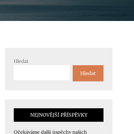
Hledat
Hledat
NEJNOVĚJŠÍ PŘÍSPĚVKY
Očekáváme další úspěchy našich