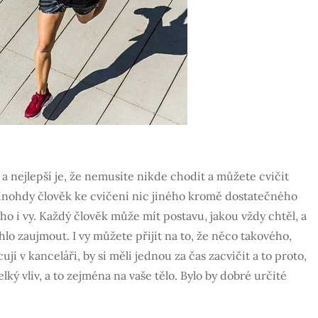
 nejlepší je, že nemusíte nikde chodit a můžete cvičit
 Mnohdy člověk ke cvičení nic jiného kromě dostatečného
o i vy. Každý člověk může mít postavu, jakou vždy chtěl, a
hlo zaujmout. I vy můžete přijít na to, že něco takového,
ují v kanceláři, by si měli jednou za čas zacvičit a to proto,
ký vliv, a to zejména na vaše tělo. Bylo by dobré určité