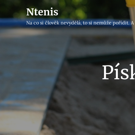
Skip
Ntenis
to
content
Na co si člověk nevydělá, to si nemůže pořídit. 
Pís