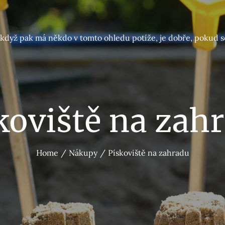
A když pak má někdo v tomto ohledu potíže, je dobře, pokud s
koviště na zah
Home
Nákupy
Pískoviště na zahradu