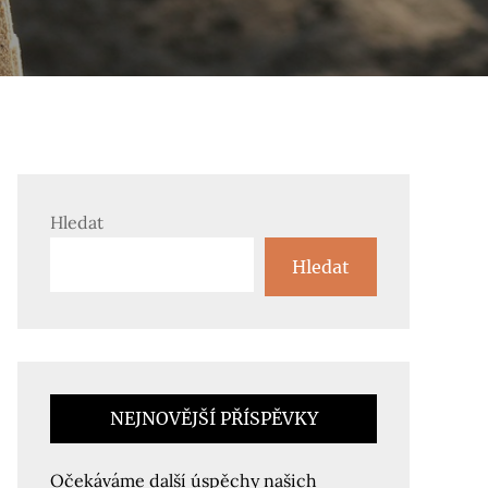
Hledat
Hledat
NEJNOVĚJŠÍ PŘÍSPĚVKY
Očekáváme další úspěchy našich