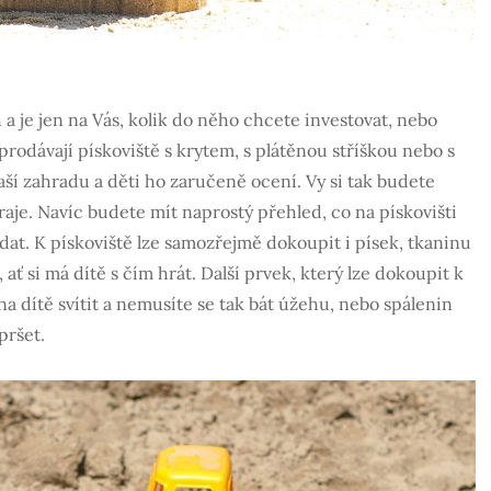
 je jen na Vás, kolik do něho chcete investovat, nebo
rodávají pískoviště s krytem, s plátěnou stříškou nebo s
aší zahradu a děti ho zaručeně ocení. Vy si tak budete
hraje. Navíc budete mít naprostý přehled, co na pískovišti
dat. K pískoviště lze samozřejmě dokoupit i písek, tkaninu
ať si má dítě s čím hrát. Další prvek, který lze dokoupit k
 na dítě svítit a nemusíte se tak bát úžehu, nebo spálenin
pršet.