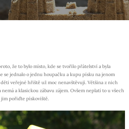
to, že to bylo místo, kde se tvořilo přátelství a byla
, že se jednalo o jednu houpačku a kupu písku na jenom
ěti veřejné hřiště už moc nenavštěvují. Většina z nich
a nemá a klasickou zábavu zájem. Ovšem neplatí to u všech
 jim pořiďte pískoviště.