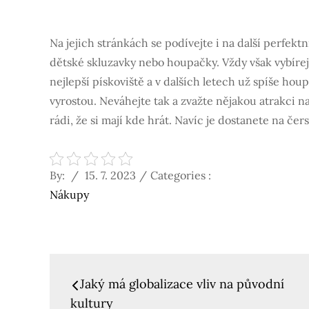
Na jejich stránkách se podívejte i na další perfek
dětské skluzavky nebo houpačky. Vždy však vybírejte
nejlepší pískoviště a v dalších letech už spíše ho
vyrostou. Neváhejte tak a zvažte nějakou atrakci n
rádi, že si mají kde hrát. Navíc je dostanete na če
Posted
Categories
By:
15. 7. 2023
Categories :
on
:
Nákupy
Navigace
Jaký má globalizace vliv na původní
kultury