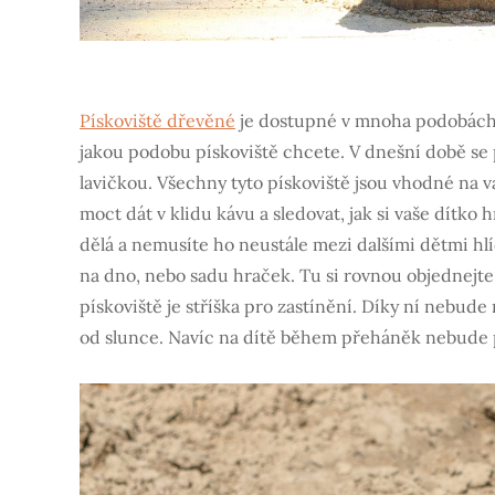
Pískoviště dřevěné
je dostupné v mnoha podobách a
jakou podobu pískoviště chcete. V dnešní době se p
lavičkou. Všechny tyto pískoviště jsou vhodné na v
moct dát v klidu kávu a sledovat, jak si vaše dítko 
dělá a nemusíte ho neustále mezi dalšími dětmi hlí
na dno, nebo sadu hraček. Tu si rovnou objednejte, 
pískoviště je stříška pro zastínění. Díky ní nebude
od slunce. Navíc na dítě během přeháněk nebude 