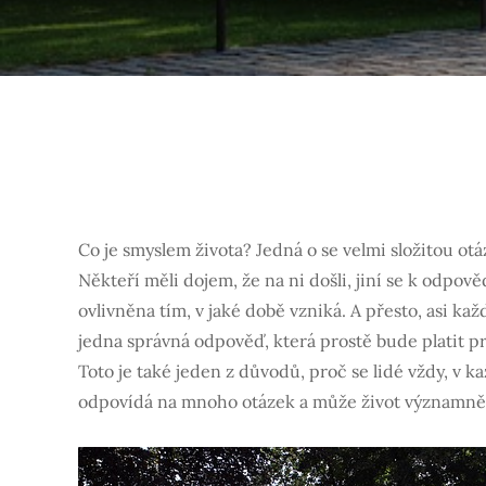
Co je smyslem života? Jedná o se velmi složitou otá
Někteří měli dojem, že na ni došli, jiní se k odpov
ovlivněna tím, v jaké době vzniká. A přesto, asi kaž
jedna správná odpověď, která prostě bude platit pro 
Toto je také jeden z důvodů, proč se lidé vždy, v k
odpovídá na mnoho otázek a může život významně 