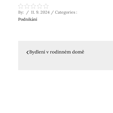
Posted
Categories
By:
11. 9. 2024
Categories :
on
:
Podnikání
Navigace
Bydlení v rodinném domě
pro
příspěvek