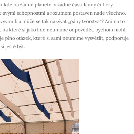
 nikde na žádné planetě, v žádné části fauny či flóry
je svými schopnostmi a rozumem postaven nade všechno.
yvinuli a může se tak nazývat „pány tvorstva“? Ani na to
, na které si jako lidé neumíme odpovědět, bychom mohli
tuje plno otázek, které si sami neumíme vysvětlit, podporuje
í ještě být.