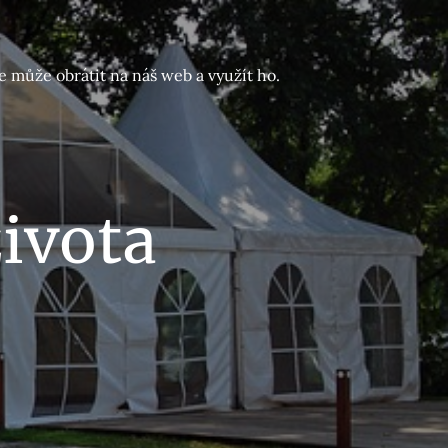
e může obrátit na náš web a využít ho.
ivota