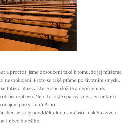
ut a procítit, jsme dosouzeni také k tomu, že jej můžeme
stí nespokojeni. Proto se také ptáme po životním smyslu.
e totiž o otázky, které jsou složité a nepříjemné.
rohlásili zábavu. Není to čistě špatný směr, jen někteří
pronájem party stanů Brno
lší akce se staly neoddělitelnou součástí lidského života.
at i něco hlubšího.