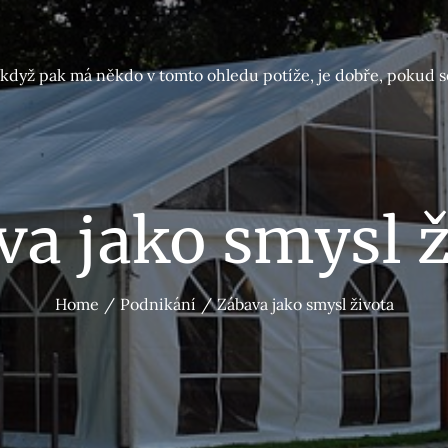
A když pak má někdo v tomto ohledu potíže, je dobře, pokud s
va jako smysl ž
Home
Podnikání
Zábava jako smysl života