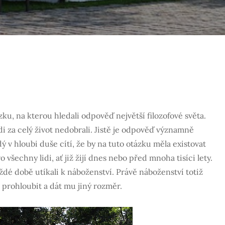
zku, na kterou hledali odpověď největší filozofové světa.
ědi za celý život nedobrali. Jistě je odpověď významně
dý v hloubi duše cítí, že by na tuto otázku měla existovat
všechny lidi, ať již žijí dnes nebo před mnoha tisíci lety.
aždé době utíkali k náboženství. Právě náboženství totiž
prohloubit a dát mu jiný rozměr.