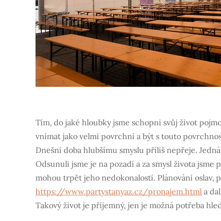
Tím, do jaké hloubky jsme schopni svůj život pojmo
vnímat jako velmi povrchní a být s touto povrchno
Dnešní doba hlubšímu smyslu příliš nepřeje. Jedná s
Odsunuli jsme je na pozadí a za smysl života jsme p
mohou trpět jeho nedokonalostí. Plánování oslav, 
https://www.partystanyaz.cz/pronajem.html
a da
Takový život je příjemný, jen je možná potřeba hled