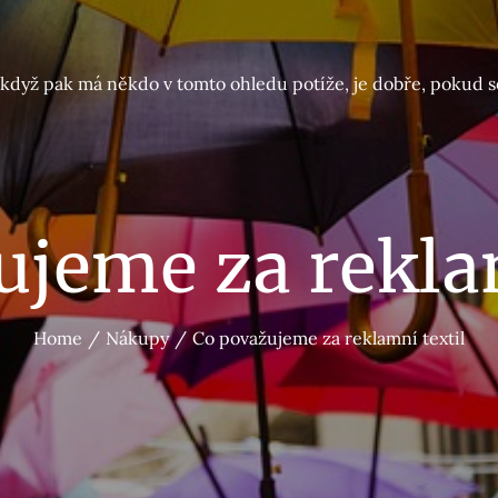
A když pak má někdo v tomto ohledu potíže, je dobře, pokud s
ujeme za reklam
Home
Nákupy
Co považujeme za reklamní textil