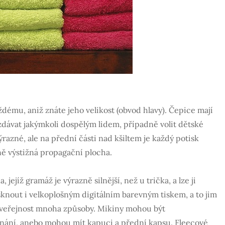
dému, aniž znáte jeho velikost (obvod hlavy). Čepice mají
zdávat jakýmkoli dospělým lidem, případně volit dětské
razné, ale na přední části nad kšiltem je každý potisk
ně výstižná propagační plocha.
ejíž gramáž je výrazně silnější, než u trička, a lze ji
tisknout i velkoplošným digitálním barevným tiskem, a to jim
 veřejnost mnoha způsoby. Mikiny mohou být
nání, anebo mohou mít kapuci a přední kapsu. Fleecové