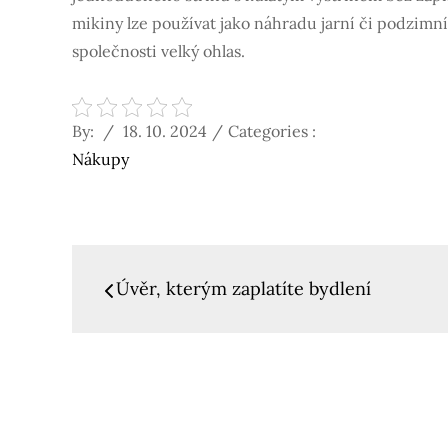
mikiny lze používat jako náhradu jarní či podzimní
společnosti velký ohlas.
Posted
Categories
By:
18. 10. 2024
Categories :
on
:
Nákupy
Navigace
Úvěr, kterým zaplatíte bydlení
pro
příspěvek