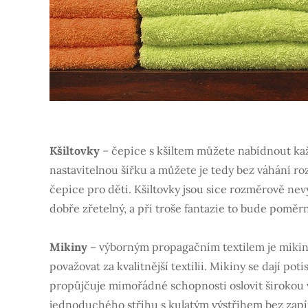
Kšiltovky
– čepice s kšiltem můžete nabídnout kaž
nastavitelnou šířku a můžete je tedy bez váhání ro
čepice pro děti. Kšiltovky jsou sice rozměrově nevý
dobře zřetelný, a při troše fantazie to bude poměr
Mikiny
– výborným propagačním textilem je mikina, j
považovat za kvalitnější textilii. Mikiny se dají po
propůjčuje mimořádné schopnosti oslovit širokou
jednoduchého střihu s kulatým výstřihem bez zapí