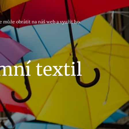
e může obrátit na náš web a využít ho.
ní textil