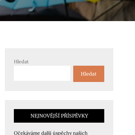
Hledat
Hledat
NEJNOVĚJŠÍ PŘÍSPĚVKY
Očekáváme další úspěchy našich