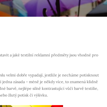
stavit a jaké textilní reklamní předměty jsou vhodné pro
slu velmi dobře vypadají, jestliže je necháme potisknout
tí jedna zásada – méně je někdy více, to znamená klidně
é barvě, nejlépe silně kontrastující vůči barvě textilie,
ebo žlutý potisk či výšivku.