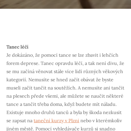
Tanec léčí
Je dokázáno, že pomocí tance se lze zbavit i lehčích
forem deprese. Tanec opravdu léčí, a tak není divu, že
se mu začíná věnovat stále více lidí různých věkových
kategorií. Nemusíte se hned začít obávat že byste
museli začít tančit na soutěžích. A nemusíte ani tančit
na plesech přede všemi, ale můžete se naučit některé
tance a tančit třeba doma, když budete mít náladu.
Existuje mnoho druhů tanců a byla by škoda nezkusit
se zapsat na
taneční kurzy v Plzni
nebo v kterémkoliv
jiném městě. Pomocí vyhledávače kurzů si snadno