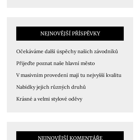
NEJNOVĚJŠÍ PŘÍSPĚVKY
Očekáváme další úspěchy našich závodníků
Přijeďte poznat naše hlavní město
V masivním provedení mají tu nejvyšší kvalitu
Nabídky jejich různých druhů
Krásné a velmi stylové oděvy
NEJNOVĚJŠÍ KOMENTÁŘE