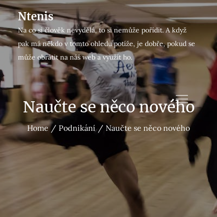
Skip
Ntenis
to
Na co si člověk nevydělá, to si nemůže pořídit. A když
content
pak má někdo v tomto ohledu potíže, je dobře, pokud se
může obrátit na náš web a využít ho.
Naučte se něco nového
Home
Podnikání
Naučte se něco nového