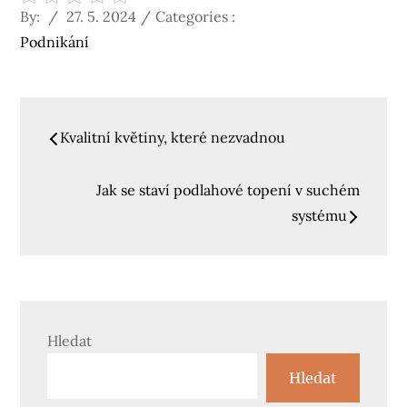
Posted
Categories
By:
27. 5. 2024
Categories :
on
:
Podnikání
Navigace
Kvalitní květiny, které nezvadnou
pro
Jak se staví podlahové topení v suchém
příspěvek
systému
Hledat
Hledat